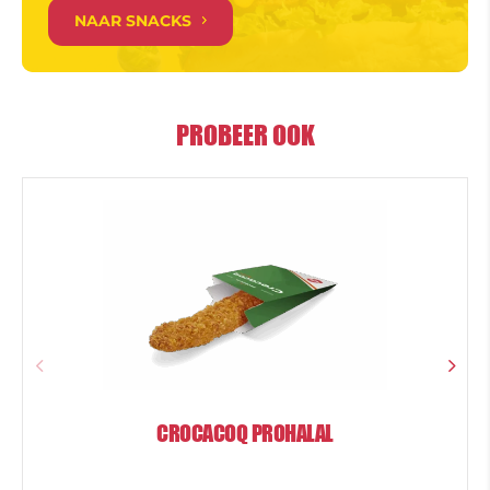
NAAR SNACKS
PROBEER OOK
CROCACOQ PROHALAL