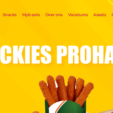
Snacks
Myb eats
Over ons
Vacatures
Assets
CKIES PROH