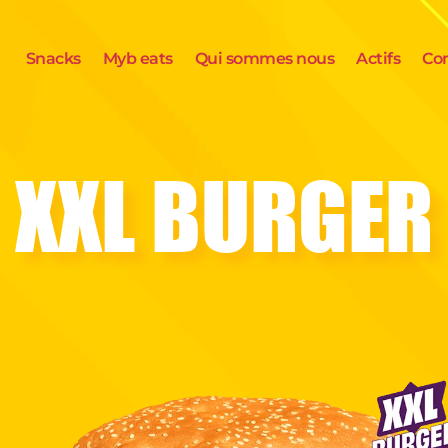
Snacks
Myb eats
Qui sommes nous
Actifs
Co
XXL BURGER