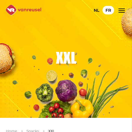
NL
FR
XXL
Home
Snacks
XXL
5
5