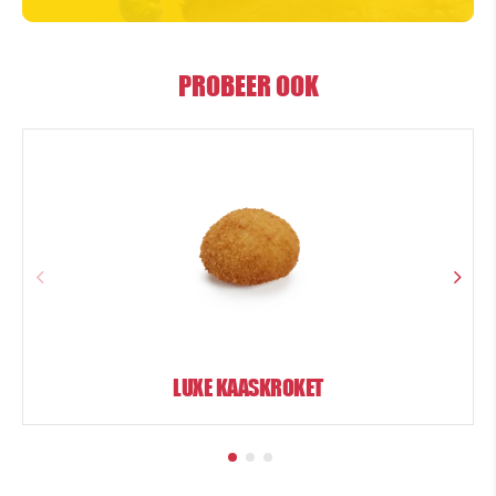
PROBEER OOK
LUXE KAASKROKET