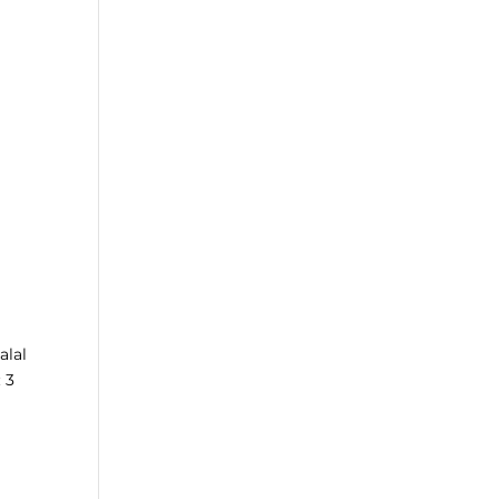
alal
 3