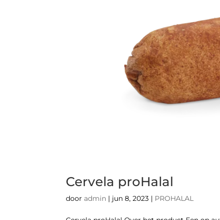
Cervela proHalal
door
admin
|
jun 8, 2023
|
PROHALAL
Cervela proHalal Over het product Een op a