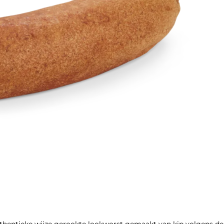
uthentieke wijze gerookte lookworst gemaakt van kip volgens de