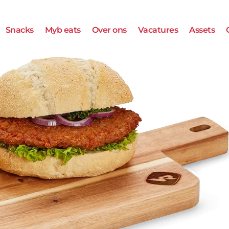
Snacks
Myb eats
Over ons
Vacatures
Assets